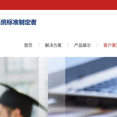
首页
解决方案
产品展示
客户案