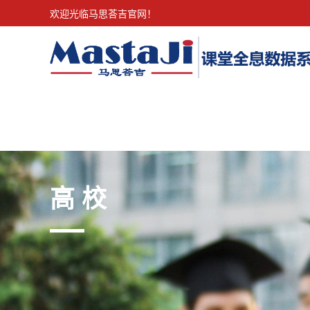
欢迎光临马思荅吉官网！
高 校