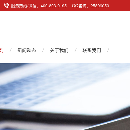
服务热线/微信：400-893-9195 QQ咨询：25896050
列
新闻动态
关于我们
联系我们