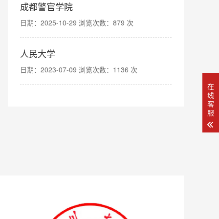
成都警官学院
日期：2025-10-29 浏览次数：879 次
人民大学
日期：2023-07-09 浏览次数：1136 次
在
线
客
服