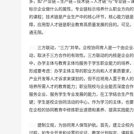
多，如“产业链→生产链→技术链→人才链”与“专业链→
标示企业做什么的属性，专业链标示培养什么职业方向的
的课程；技术链是产业生产中的核心环节，核心能力链是
障，应用型人才链是职业教育高质量发展的目的。可见，
通无阻。
三方联动，“三力”并举。企校协同育人是一个由企业
动，取决于三方合作的有效性。三方联动的内核是企业的教
中，办学主体与教育主体均服务于学生职业能力的培养，
形成要考虑：办学主体主导的职业方向和人才素质要求，
产业开发等人才诉求来谋划的，但不应将用人置于育人的
培养所需人才的教育能力；职业院校与企业能否深度合作
服务企业、服务学生专业发展的能力，在工学结合生产性
键；学生是校企协同活动的中心，作为学习的主体，也要
在企校的协同教育中修炼职业道德和素养、提高实践能力，
建制立规，为协同育人保驾护航。首先，建立企校内在
过程，如专业开发和设置的论证、教学计划拟定、课程系