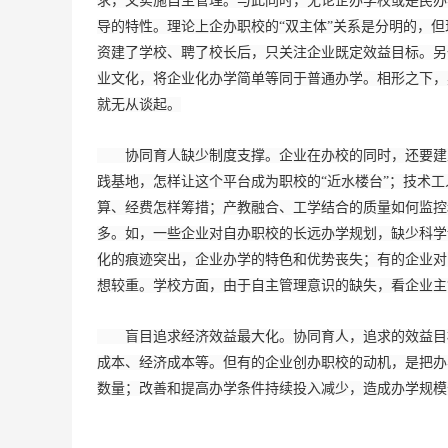
求，又实施自主管理。与此同时，无论企办学校或是民办
导的特性。理论上企办职校的“双主体”关系是分明的，
资建了学校、聘了校长后，只关注企业既定效益目标。另
业文化，将企业化办学简单等同于普通办学。相形之下，
就无从谈起。
协同育人缺少制度支撑。企业在办校的同时，还要建立
践基地，怎样让这个平台成为职校的“近水楼台”；技术工
算、经费怎样筹措；产教融合、工学结合的质量如何监控
多。如，一些企业对自办职校的长远办学规划，缺少科学
化的痕迹突出，企业办学的特色和优势丧失；有的企业对
想较重。学校方面，由于自主管理意识的缺失，看企业主
盲目追求经济效益最大化。协同育人，追求的效益目标
成本、经济成本等。但有的企业创办职校的动机，是把办
数量；改善和提高办学条件持续投入减少，造成办学规模