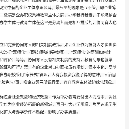
学校，服从教育行政部门的领导、监管是刚性化要求，具有双重领
但现实中有的企业主体意识淡薄。最典型的现象是互不管，即企业筹
一极端是企办职校秉持教育主体之牌，办学我行我素，不能吸纳企
办学主体与教育主体在这里是分离甚而是相互排斥的，协同育人也
和完善协同育人的相关制度政策。如，企业作为技能人才实训实
人怎样“双师化”（即技师和指导教师），“双师化”的薪酬如何计
和评价；等等。协同育人没有相关制度的支持，教育乱象也就增
论证和可行方案；有的企业对自办职校虽有规划，但本本化、复制
自办职校采用“家长式”管理，大有我投资我说了算的意味，人治思
“脸色”办事，唯企业领导所说行事，存在教育主体被边缘化现象。
包含社会效益和经济效益，作为举办者需要付出人力成本、资源
学作为企业经济拓展的新领域，盲目扩大办学规模，片面追求学生
化扩大与办学条件不匹配，影响了办学质量。