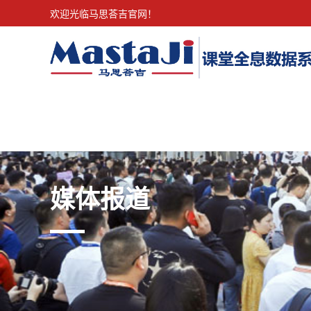
欢迎光临马思荅吉官网！
媒体报道