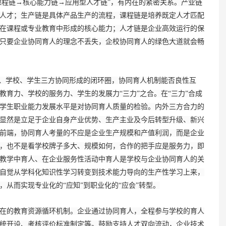
课程链→核心能力链→应用型人才链”，有内在的紧密关系。产业链
人才；生产链是具体产品生产的流程，课程链是培养既定人才匹配
在课程或专业教育中形成的核心能力；人才链是企业高效运行的保
只要企业协同育人的理念不丢失，企校协同育人的绿色大道就会畅
、学校、学生三方协同形成的闭环圈，协同育人机制能否良性互
育力、学校的服务力、学生的发展力“三力”之合。在“三力”合成
学生职业能力发展水平是对协同育人质量的检验。内外三方合力的
显然是立足于企业自身产业优势、生产主业及今后转型升级、新兴
前端，协同育人考量的不应是企业生产规模和产值利润，而是企业
，也不是看学校牌子多大、规模如何，合作的把手应是服务力，即
教学中育人、在企业服务性活动中育人是学校与企业协同育人的关
自觉从学科化知识性学习转变到技术能力导向的生产性学习上来，
从而实现专业化的“应知”到职业化的“应会”转型。
的教育资源循环机制。企业通过协同育人，全程参与学校的育人
统开设、考核评价标准制定等。鼓励支持人才双向流动，企业技术