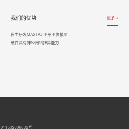
我们的优势
更多 +
详情
自主研发MASTAJI图形图像模型
硬件具有神经网络推算能力
11502006632号