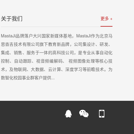
关于我们
更多 +
详情
MastaJi品牌落户大兴国家新媒体基地，MastaJi作为北京马
思沓吉技术有限公司旗下教育新品牌，公司集设计、研发、
集成、销售、服务于一体的高科技公司，是专业从事自动化
控制、自动跟踪、视音频编解码、 视频图像处理等核心技
术，及物联网、大数据、云计算、深度学习等前瞻技术。为
数智化校园事业群客户提供...