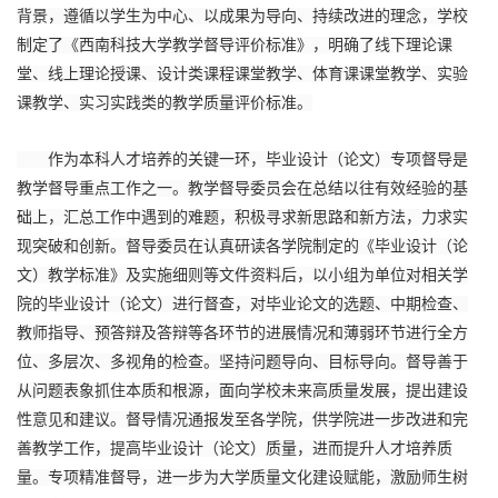
背景，遵循以学生为中心、以成果为导向、持续改进的理念，学校
制定了《西南科技大学教学督导评价标准》，明确了线下理论课
堂、线上理论授课、设计类课程课堂教学、体育课课堂教学、实验
课教学、实习实践类的教学质量评价标准。
作为本科人才培养的关键一环，毕业设计（论文）专项督导是
教学督导重点工作之一。教学督导委员会在总结以往有效经验的基
础上，汇总工作中遇到的难题，积极寻求新思路和新方法，力求实
现突破和创新。督导委员在认真研读各学院制定的《毕业设计（论
文）教学标准》及实施细则等文件资料后，以小组为单位对相关学
院的毕业设计（论文）进行督查，对毕业论文的选题、中期检查、
教师指导、预答辩及答辩等各环节的进展情况和薄弱环节进行全方
位、多层次、多视角的检查。坚持问题导向、目标导向。督导善于
从问题表象抓住本质和根源，面向学校未来高质量发展，提出建设
性意见和建议。督导情况通报发至各学院，供学院进一步改进和完
善教学工作，提高毕业设计（论文）质量，进而提升人才培养质
量。专项精准督导，进一步为大学质量文化建设赋能，激励师生树