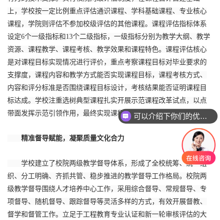
上，学校按一定比例重点评估通识课程、学科基础课程、专业核心
课程，学院则评估不参加校级评估的其他课程。课程评估指标体系
设定6个一级指标和13个二级指标，一级指标分别为教学大纲、教学
资源、课程教学、课程考核、教学效果和课程特色。课程评估核心
是对课程目标实现情况进行评价，重点考察课程目标对毕业要求的
支撑度，课程内容和教学方式能否实现课程目标，课程考核方式、
内容和评分标准是否围绕课程目标设计，考核结果能否证明课程目
标达成。学校注重选树典型课程扎实开展示范课程改革试点，以点
可以介绍下你们的优势么？
带面发挥示范引领作用，最终实现课程全覆盖。
你们家资质齐全吗？
精准督导赋能，凝聚质量文化合力
学校建立了校院两级教学督导体系，形成了全校统筹、统一组
织、分工明确、齐抓共管、稳步推进的教学督导工作格局。校院两
级教学督导围绕人才培养中心工作，采用综合督导、常规督导、专
项督导、随机督导、跟踪督导等灵活多样的方式，有效开展督教、
督学和督管工作。立足于工程教育专业认证和新一轮审核评估的大