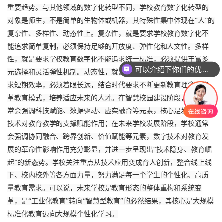
重要趋势。与其他领域的数字化转型不同，学校教育数字化转型的
对象是师生，不是简单的生物体或机器，其特殊性集中体现在“人”的
复杂性、多样性、动态性上。复杂性，就是要求学校教育数字化不
能追求简单复制，必须保持足够的开放度、弹性化和人文性。多样
性，就是要求学校教育数字化不能追求统一标准，必须提供丰富多
可以介绍下你们的优势么？
元选择和灵活弹性机制。动态性，就是要求学校教育数字化不能追
你们家资质齐全吗？
求短期效率，必须着眼长远，结合时代要求不断更新教育理念、变
革教育模式，培养适应未来的人才。在智慧校园建设阶段，学校通
常会强调科技赋能、数据驱动、虚实融合等元素，核心是发挥数字
技术对教育教学的支撑赋能作用；在未来学校发展阶段，学校通常
会强调协同融合、跨界创新、价值赋能等元素，数字技术对教育发
展的革命性影响作用充分彰显，并进一步呈现出“技术隐身、教育崛
起”的新态势。学校关注重点从技术应用变成育人创新，整合线上线
下、校内校外等各方面力量，努力满足每一个学生的个性化、高质
量教育需求。可以说，未来学校是教育形态的整体重构和系统变
革，是“工业化教育”转向“智慧型教育”的必然结果，其核心是大规模
标准化教育迈向大规模个性化学习。