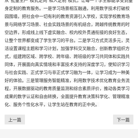
从“批量生产”模式走向“私人定制”模式，让每一个学生都能享受到量
身定制的教育服务。一是学习场景相互融通，利用数字技术打破校
园围墙，把社会中一切有利的教育资源引入学校，实现学校教育场
景与网络学习场景、社会实践场景的有机结合，跨越传统教育的时
空边界，形成线上线下虚实融合、校内校外贯通衔接的良好生态，
让整个世界都变成了学生学习的平台。二是学习方式灵活多元，灵
活设置课程主题和学习计划，加强学科交叉融合，创新教学组织方
式，组建跨区域、跨学校、跨年级、跨班级的学习共同体和实践共
同体，开展面向真实情境和丰富技术支持的深度学习，使知识学习
与社会实践、正式学习与非正式学习融为一体，让学习成为一种美
好的体验。三是管理服务智能精准，利用数字技术优化教育业务流
程，开展数据驱动的教育质量监测和综合素质评价，推动各类学习
成果的数字认证和自由转换，全面提升教育决策科学化、管理精准
化、服务个性化水平，让学生站在教育的正中央。
上一篇
下一篇