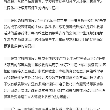
与过程。从这个角度来看，学校教育就是创设学习环境、构建学习
共同体、持续开展师生对话的过程。
在传统校园阶段，“一个老师一群学生，一块黑板一支粉笔”基本
就构成了校园环境的主体，教科书、练习册等纸质媒介是师生教学
活动的重要载体。每间教室摆满整整齐齐的桌椅，学生规规矩矩地
坐着听老师讲课……这种场景与工厂车间非常相似，目的就是满足
标准化教学的需要。
在数字校园阶段，得益于“校校通”“农远工程”“三通两平台”等重
大项目的部署实施，学校教育实现了“修好路、通上车、装满货”，即
校园网络接入全覆盖，多媒体教室、虚拟仿真实验室、网络教学平
台等软硬件配置逐步到位，各类数字教育资源不断丰富。教学媒介
不仅有纸质媒介，还有多媒体课件、电子教材、专题网站等数字媒
介。网课、慕课、翻转课堂等信息化教学取得规模性突破，让“一块
屏幕改变命运”“人人都能上名校”成为可能。
近年来，智慧校园建设进入快车道，北京、浙江、江苏、安