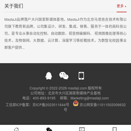
关于我们
更多 +
MastaJi品牌落户大兴国家新媒体基地，MastaJi作为北京马思沓吉技术有限公
司旗下教育新品牌，公司集设计、研发、集成、销售、服务于一体的高科技公
司，是专业从事自动化控制、自动跟踪、视音频编解码、 视频图像处理等核心
技术，及物联网、大数据、云计算、深度学习等前瞻技术。为数智化校园事业
群客户提供...
Copyright © 2022-2026 mastaji.com 版权所有
公司地址：北京市大兴区国家新媒体产业基地
电话：400-893-9195 邮箱：Marketing@mastaji.com
工信部ICP备案：
京ICP备2023011644号
京公网安备11011502006632
号